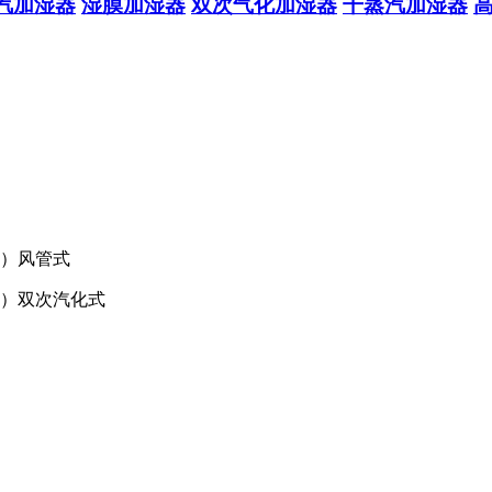
汽加湿器
湿膜加湿器
双次气化加湿器
干蒸汽加湿器
4）风管式
4）双次汽化式