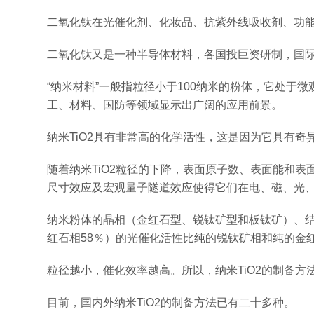
二氧化钛在光催化剂、化妆品、抗紫外线吸收剂、功
二氧化钛又是一种半导体材料，各国投巨资研制，国际
“纳米材料”一般指粒径小于100纳米的粉体，它处
工、材料、国防等领域显示出广阔的应用前景。
纳米TiO2具有非常高的化学活性，这是因为它具有奇
随着纳米TiO2粒径的下降，表面原子数、表面能和表
尺寸效应及宏观量子隧道效应使得它们在电、磁、光
纳米粉体的晶相（金红石型、锐钛矿型和板钛矿）、结
红石相58％）的光催化活性比纯的锐钛矿相和纯的金红
粒径越小，催化效率越高。所以，纳米TiO2的制备
目前，国内外纳米TiO2的制备方法已有二十多种。