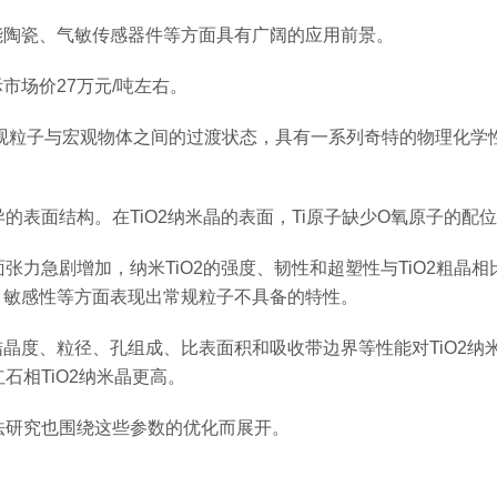
能陶瓷、气敏传感器件等方面具有广阔的应用前景。
市场价27万元/吨左右。
于微观粒子与宏观物体之间的过渡状态，具有一系列奇特的物理化
异的表面结构。在TiO2纳米晶的表面，Ti原子缺少O氧原子的
面张力急剧增加，纳米TiO2的强度、韧性和超塑性与TiO2粗
、敏感性等方面表现出常规粒子不具备的特性。
晶度、粒径、孔组成、比表面积和吸收带边界等性能对TiO2纳
石相TiO2纳米晶更高。
方法研究也围绕这些参数的优化而展开。