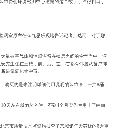
内装饰协会环境检测中心透露的这个数字，恰好相当于
理检测室原主任崔九思乐观地告诉记者。然而，对于那
，大量有害气体和油烟滞留在楼房之间的空气当中，污
位安先生住在三楼，前、后、左、右都有邻居从窗户排
诊断是氮氧化物中毒。
修，购买的是未注明详细使用说明的装饰漆，一共8桶，
10天左右就匆匆入住，不到4个月栗先生患上了白血
，北京市质量技术监督局抽查了京城销售大芯板的6大重