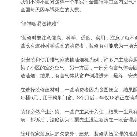
我们不得不面对这样一个事实：全国每年由室内空气污
全国每天因车祸死亡的人数。
“请神容易送神难”
“装修时要注意健康、科学、适度、实用，注意了就不
些没有这种科学观念的消费者，装修有可能成为一场
以安装和使用排气扇或抽油烟机为例，许多户主放弃
染了小区的室外空气。另一方面，一部分有害气体会
放油烟，结果，有害气体从窗户倒灌进来，最终，安
在选择装修建材时，一些消费者因为贪图便宜，结果酿
每桶6元，用于粉刷门窗。3个月后，年仅18岁正在
装修必然产生污染。一些户主急于入住，结果一生只有
病，起诉后，法庭认为：栗先生没让新房在一段合理期
除环保家装意识的欠缺外，建筑、装修队伍管理的混乱