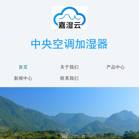
首页
关于我们
产品中心
新闻中心
联系我们