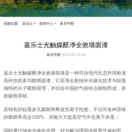
当前位置:
嘉湿云
>
新闻中心
>
家具甲醛
嘉乐士光触媒醛净全效墙面漆
家具甲醛
2013-06-23
88
嘉乐士光触媒醛净全效墙面漆是一种符合现代生态环境标准
高科技的多功能墙面漆，它采用全新纳米光催化技术与硅藻
独特的分子吸附原理，并结合中国的气候特点精制而成，有
效吸附异味。
其特有的硅藻多孔吸附和释放负离子性能，不仅对各种异味
的吸附率高达100%，并能大大提高空气中负离子浓度；
同时通过纳米光催化作用，对分解冶理室内有害气体如甲